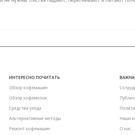
и не нужны. Листья падают, перегнивают и питают по
ИНТЕРЕСНО ПОЧИТАТЬ
ВАЖНА
Обзор кофемашин
Сотруд
Обзор кофемолок
Публич
Средства ухода
Полити
Альтернативные методы
Наши к
Ремонт кофемашин
О нас