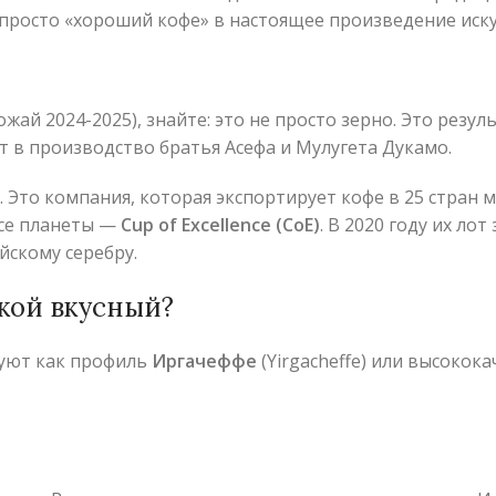
просто «хороший кофе» в настоящее произведение иску
жай 2024-2025), знайте: это не просто зерно. Это резул
 в производство братья Асефа и Мулугета Дукамо.
. Это компания, которая экспортирует кофе в 25 стран 
се планеты —
Cup of Excellence (CoE)
. В 2020 году их лот
йскому серебру.
акой вкусный?
руют как профиль
Иргачеффе
(Yirgacheffe) или высокок