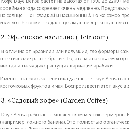
Кофе Daye Bensa растет на высотах от 1900 до 2200+ м
кофейная ягода созревает очень медленно. Представьте
на солнце — он сладкий и насыщенный. То же самое пр
и кислот. В чашке это дает ту самую невероятную плотн
2. Эфиопское наследие (Heirloom)
В отличие от Бразилии или Колумбии, где фермеры саж
генетическое разнообразие. То, что мы называем «сорт 
иногда и тысяч дикорастущих вариаций арабики.
Именно эта «дикая» генетика дает кофе Daye Bensa сло
косточковых фруктов и чая. Воспроизвести этот вкус 
3. «Садовый кофе» (Garden Coffee)
Daye Bensa работает с множеством мелких фермеров. Б
(например, ложного банана). Это полностью органическ