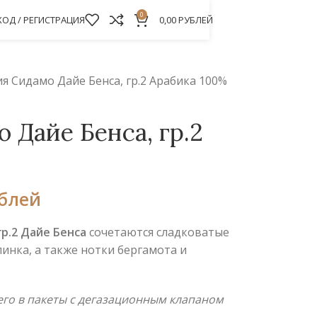
0
ХОД / РЕГИСТРАЦИЯ
0,00
РУБЛЕЙ
я Сидамо Дайе Бенса, гр.2 Арабика 100%
Дайе Бенса, гр.2
блей
гр.2 Дайе Бенса
сочетаются сладковатые
инка, а также нотки бергамота и
 его в пакеты с дегазационным клапаном