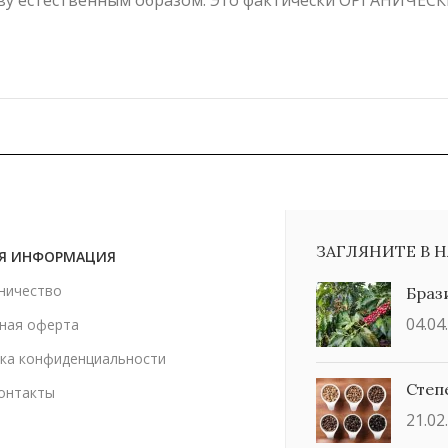
чву естественным образом. Это фактически ОРГАНИЧЕСК
ЗАГЛЯНИТЕ В 
Я ИНФОРМАЦИЯ
ничество
Браз
04.04
ная оферта
ка конфиденциальности
Степ
онтакты
21.02