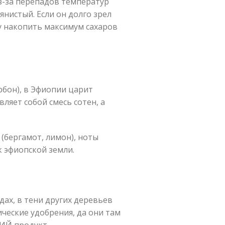
Из-за перепадов температур
янистый. Если он долго зрел
у накопить максимум сахаров
рбон), в Эфиопии царит
ляет собой смесь сотен, а
(бергамот, лимон), ноты
к эфиопской земли.
ах, в тени других деревьев
ические удобрения, да они там