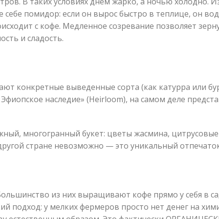
етров. В таких условиях днем жарко, а ночью холодно. 
 себе помидор: если он вырос быстро в теплице, он вод
оисходит с кофе. Медленное созревание позволяет зерн
ость и сладость.
ают конкретные выведенные сорта (как катурра или бу
Эфиопское наследие» (Heirloom), на самом деле представ
жный, многогранный букет: цветы жасмина, цитрусовые 
в другой стране невозможно — это уникальный отпечато
ольшинство из них выращивают кофе прямо у себя в сад
ий подход: у мелких фермеров просто нет денег на хим