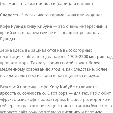
(жасмин), а также
пряности
(карица и ваниль).
Сладость:
Чистая, часто карамельная или медовая.
Кофе
Руанда Киву Кибуйе
— это очень интересный и
яркий лот, в нашем случае из западных регионов
Руанды.
Зерна здесь выращиваются на высокогорных
плантациях, обычно в диапазоне
1700–2200 метров
над
уровнем моря. Такие условия способствуют более
медленному созреванию ягод и, как следствие, более
высокой плотности зерна и насыщенности вкуса.
Вкусовой профиль кофе
Киву Кибуйе
отличается
яркостью, сочностью.
Этот сорт — для тех, кто любит
«фруктовый» кофе с характером. В фильтре, воронке и
гейзере он раскрывается цветочно-ягодным букетом, в
эспрессо даёт сочную ягодную кислинку и плотную