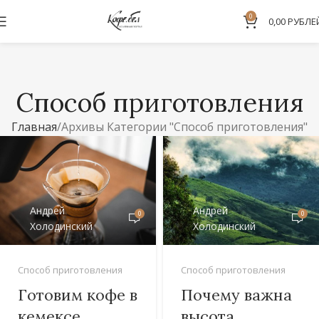
0
0,00
РУБЛЕ
Способ приготовления
Главная
Архивы Категории "Способ приготовления"
Андрей
Андрей
0
0
Холодинский
Холодинский
Способ приготовления
Способ приготовления
Готовим кофе в
Почему важна
кемексе
высота