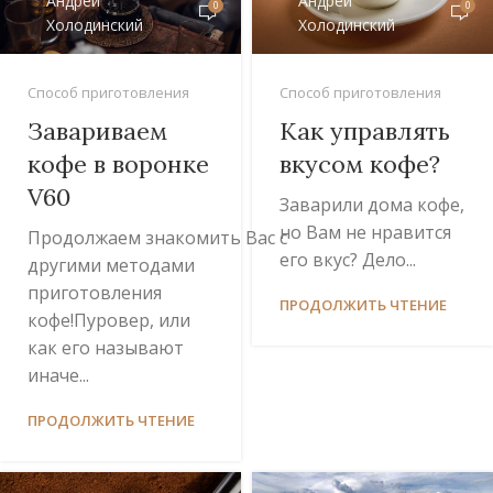
Андрей
Андрей
0
0
Холодинский
Холодинский
Способ приготовления
Способ приготовления
Завариваем
Как управлять
кофе в воронке
вкусом кофе?
V60
Заварили дома кофе,
но Вам не нравится
Продолжаем знакомить Вас с
его вкус? Дело...
другими методами
приготовления
ПРОДОЛЖИТЬ ЧТЕНИЕ
кофе!Пуровер, или
как его называют
иначе...
ПРОДОЛЖИТЬ ЧТЕНИЕ