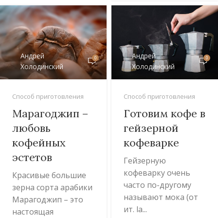
Андрей
Андрей
0
0
Холодинский
Холодинский
Способ приготовления
Способ приготовления
Марагоджип –
Готовим кофе в
любовь
гейзерной
кофейных
кофеварке
эстетов
Гейзерную
кофеварку очень
Красивые большие
часто по-другому
зерна сорта арабики
называют мока (от
Марагоджип – это
ит. la...
настоящая